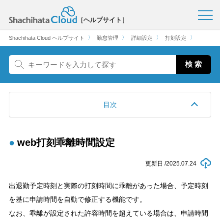
［ヘルプサイト］
〉
〉
〉
〉
Shachihata Cloud ヘルプサイト
勤怠管理
詳細設定
打刻設定
目次
web打刻乖離時間設定
更新日 /
2025.07.24
出退勤予定時刻と実際の打刻時間に乖離があった場合、予定時刻
を基に申請時間を自動で修正する機能です。
なお、乖離が設定された許容時間を超えている場合は、申請時間