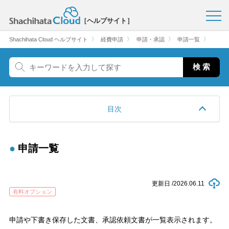
［ヘルプサイト］
〉
〉
〉
〉
Shachihata Cloud ヘルプサイト
経費申請
申請・承認
申請一覧
目次
申請一覧
更新日 /
2026.06.11
有料オプション
申請や下書き保存した文書、承認依頼文書が一覧表示されます。