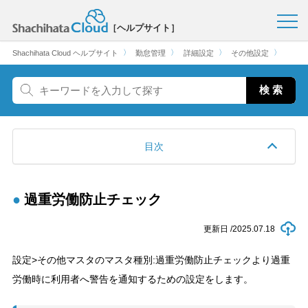
［ヘルプサイト］
〉
〉
〉
〉
Shachihata Cloud ヘルプサイト
勤怠管理
詳細設定
その他設定
目次
過重労働防止チェック
更新日 /
2025.07.18
設定>その他マスタのマスタ種別:過重労働防止チェックより過重
労働時に利用者へ警告を通知するための設定をします。