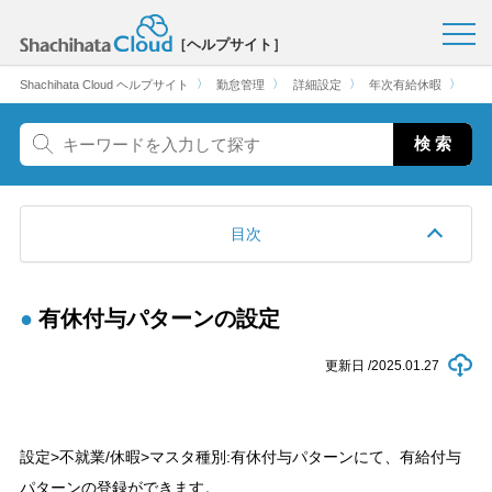
［ヘルプサイト］
〉
〉
〉
〉
Shachihata Cloud ヘルプサイト
勤怠管理
詳細設定
年次有給休暇
目次
有休付与パターンの設定
更新日 /
2025.01.27
設定>不就業/休暇>マスタ種別:有休付与パターンにて、有給付与
パターンの登録ができます。