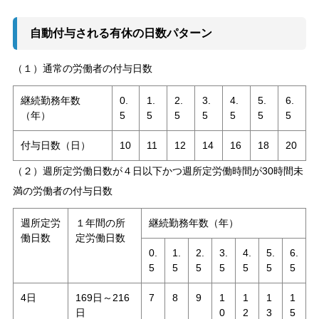
自動付与される有休の日数パターン
（１）通常の労働者の付与日数
継続勤務年数
0.
1.
2.
3.
4.
5.
6.
（年）
5
5
5
5
5
5
5
付与日数（日）
10
11
12
14
16
18
20
（２）週所定労働日数が４日以下かつ週所定労働時間が30時間未
満の労働者の付与日数
週所定労
１年間の所
継続勤務年数（年）
働日数
定労働日数
0.
1.
2.
3.
4.
5.
6.
5
5
5
5
5
5
5
4日
169日～216
7
8
9
1
1
1
1
日
0
2
3
5