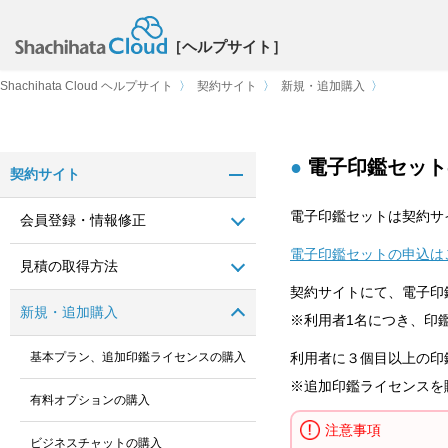
［ヘルプサイト］
Shachihata Cloud ヘルプサイト
〉
契約サイト
〉
新規・追加購入
〉
電子印鑑セット
契約サイト
電子印鑑セットは契約サ
会員登録・情報修正
電子印鑑セットの申込は
見積の取得方法
契約サイトにて、電子印
新規・追加購入
※利用者1名につき、印
基本プラン、追加印鑑ライセンスの購入
利用者に３個目以上の印
※追加印鑑ライセンスを
有料オプションの購入
注意事項
ビジネスチャットの購入