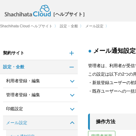
［ヘルプサイト］
Shachihata Cloud ヘルプサイト
〉
設定・全般
〉
メール設定
〉
メール通知設定
契約サイト
管理者は、利用者が受信
設定・全般
この設定は以下の2つの
利用者登録・編集
・新規登録ユーザーの初
・既存ユーザーへの一括
管理者登録・編集
印鑑設定
操作方法
メール設定
管理者画面