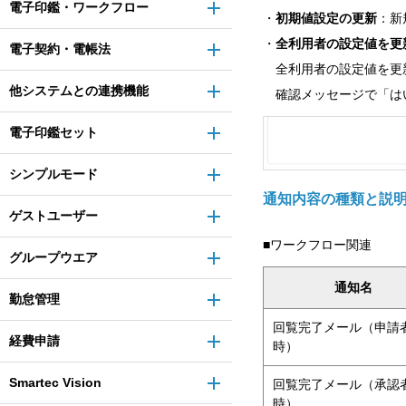
電子印鑑・ワークフロー
・
初期値設定の更新
：新
・
全利用者の設定値を更
電子契約・電帳法
全利用者の設定値を更
他システムとの連携機能
確認メッセージで「は
電子印鑑セット
シンプルモード
通知内容の種類と説
ゲストユーザー
■ワークフロー関連
グループウエア
通知名
勤怠管理
回覧完了メール（申請
経費申請
時）
Smartec Vision
回覧完了メール（承認
時）