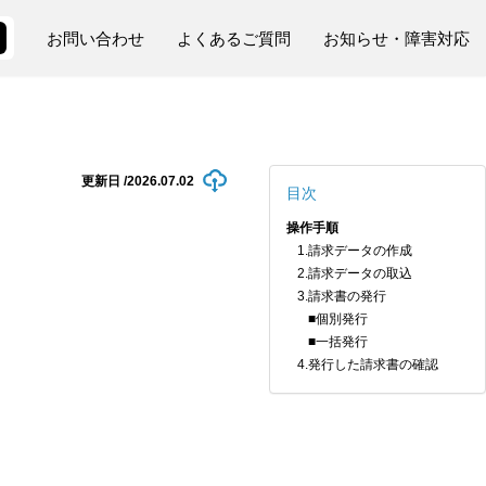
お問い合わせ
よくあるご質問
お知らせ・障害対応
更新日 /
2026.07.02
目次
操作手順
1.請求データの作成
2.請求データの取込
3.請求書の発行
■個別発行
■一括発行
4.発行した請求書の確認