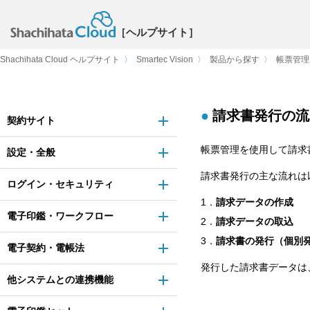
［ヘルプサイト］
Shachihata Cloud ヘルプサイト
〉
Smartec Vision
〉
製品から探す
〉
帳票管理
請求書発行の流
契約サイト
帳票管理を使用して請求
設定・全般
請求書発行の主な流れは
ログイン・セキュリティ
1．
請求データの作成
電子印鑑・ワークフロー
2．
請求データの取込
3．
請求書の発行（個別発
電子契約・電帳法
発行した請求書データは
他システムとの連携機能