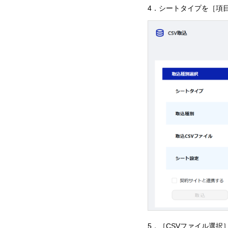
4．シートタイプを［項
5．［CSVファイル選択