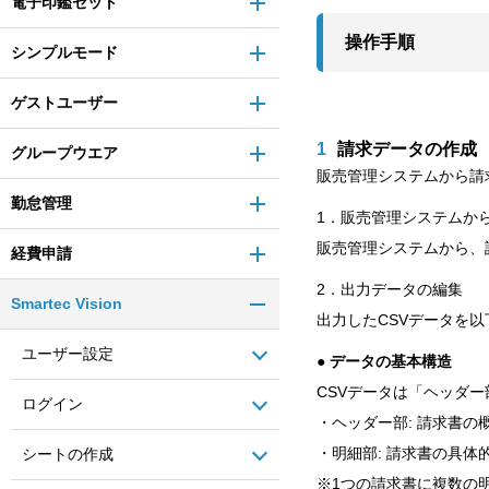
電子印鑑セット
操作手順
シンプルモード
ゲストユーザー
1
請求データの作成
グループウエア
販売管理システムから請
勤怠管理
1．販売管理システムか
販売管理システムから、
経費申請
2．出力データの編集
Smartec Vision
出力したCSVデータを
ユーザー設定
● データの基本構造
CSVデータは「ヘッダ
ログイン
・ヘッダー部: 請求書の
・明細部: 請求書の具体
シートの作成
※1つの請求書に複数の