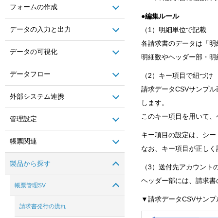
フォームの作成
●編集ルール
データの入力と出力
（1）明細単位で記載
各請求書のデータは「明
データの可視化
明細数やヘッダー部・明
データフロー
（2）キー項目で紐づけ
請求データCSVサンプ
外部システム連携
します。
このキー項目を用いて、
管理設定
キー項目の設定は、シー
帳票関連
なお、キー項目が正しく
製品から探す
（3）送付先アカウント
ヘッダー部には、請求書
帳票管理SV
▼請求データCSVサンプ
請求書発行の流れ