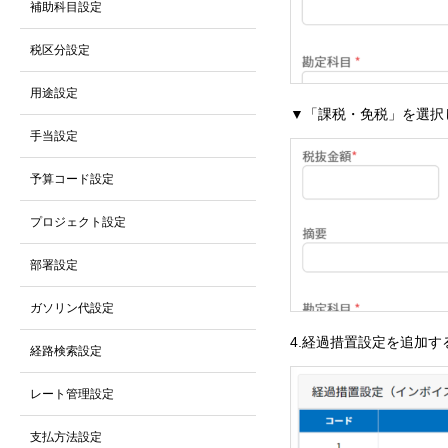
補助科目設定
税区分設定
用途設定
▼「課税・免税」を選択
手当設定
予算コード設定
プロジェクト設定
部署設定
ガソリン代設定
4.経過措置設定を追加
経路検索設定
レート管理設定
支払方法設定