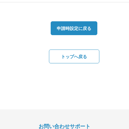
申請時設定に戻る
トップへ戻る
お問い合わせサポート