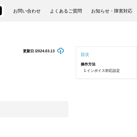
お問い合わせ
よくあるご質問
お知らせ・障害対応
更新日 /
2024.03.13
目次
操作方法
1.インボイス対応設定