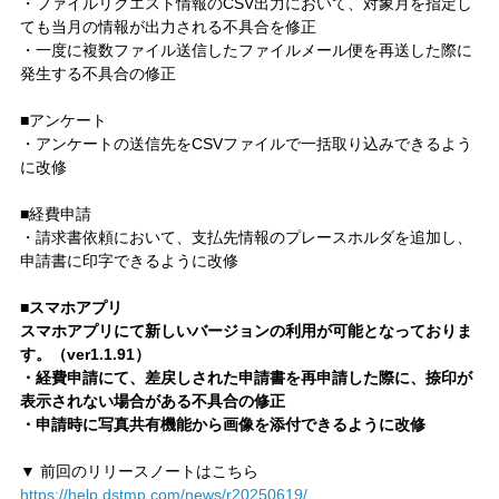
・ファイルリクエスト情報のCSV出力において、対象月を指定し
ても当月の情報が出力される不具合を修正
・一度に複数ファイル送信したファイルメール便を再送した際に
発生する不具合の修正
■アンケート
・アンケートの送信先をCSVファイルで一括取り込みできるよう
に改修
■経費申請
・請求書依頼において、支払先情報のプレースホルダを追加し、
申請書に印字できるように改修
■スマホアプリ
スマホアプリにて新しいバージョンの利用が可能となっておりま
す。（ver1.1.91）
・経費申請にて、差戻しされた申請書を再申請した際に、捺印が
表示されない場合がある不具合の修正
・申請時に写真共有機能から画像を添付できるように改修
▼ 前回のリリースノートはこちら
https://help.dstmp.com/news/r20250619/