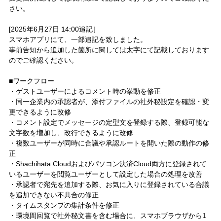
さい。
[2025年6月27日 14:00追記］
スマホアプリにて、一部追記を致しました。
事前告知から追加した箇所に関しては太字にて記載しております
のでご確認ください。
■ワークフロー
・ゲストユーザーによるコメント時の挙動を修正
・同一企業内の承認者が、添付ファイルの社外秘設定を確認・変
更できるように改修
・コメント設定でメッセージの定型文を登録する際、登録可能な
文字数を増加し、改行できるように改修
・複数ユーザーが同時に合議や承認ルートを開いた際の動作の修
正
・Shachihata Cloudおよびパソコン決済Cloud両方に登録されて
いるユーザーを閲覧ユーザーとして設定した場合の処理を改善
・承認者で宛先を追加する際、お気に入りに登録されている合議
を追加できない不具合の修正
・タイムスタンプの集計条件を修正
・環境間回覧で社外秘文書を含む場合に、スマホブラウザから1