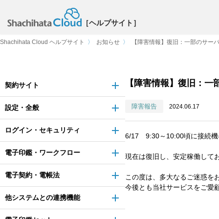
［ヘルプサイト］
Shachihata Cloud ヘルプサイト
〉
お知らせ
〉
【障害情報】復旧：一部のサー
【障害情報】復旧：一
契約サイト
障害報告
2024.06.17
設定・全般
ログイン・セキュリティ
6/17 9:30～10:00頃に
電子印鑑・ワークフロー
現在は復旧し、安定稼働して
電子契約・電帳法
この度は、多大なるご迷惑を
今後とも当社サービスをご愛
他システムとの連携機能