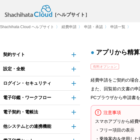
［ヘルプサイト］
Shachihata Cloud ヘルプサイト
〉
経費申請
〉
申請・承認
〉
申請一覧
〉
アプリから精算
契約サイト
有料オプション
設定・全般
経費申請をご契約の場合
ログイン・セキュリティ
また、回覧前の文書の申
電子印鑑・ワークフロー
PCブラウザから申請書
電子契約・電帳法
注意事項
スマホアプリから経費
他システムとの連携機能
・フリー項目の表示
・乗換案内を使用した