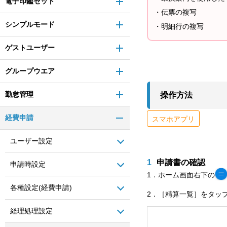
電子印鑑セット
・伝票の複写
シンプルモード
・明細行の複写
ゲストユーザー
グループウエア
勤怠管理
操作方法
経費申請
スマホアプリ
ユーザー設定
1
申請書の確認
申請時設定
1．ホーム画面右下の
各種設定(経費申請)
2．［精算一覧］をタッ
経理処理設定