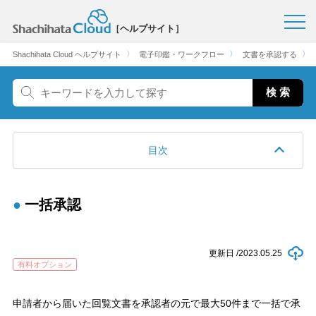
［ヘルプサイト］
〉
〉
〉
Shachihata Cloud ヘルプサイト
電子印鑑・ワークフロー
文書を承認する
目次
一括承認
更新日 /
2023.05.25
有料オプション
申請者から届いた回覧文書を承認者の元で最大50件まで一括で承