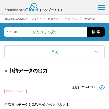
［ヘルプサイト］
〉
〉
〉
〉
Shachihata Cloud ヘルプサイト
経費申請
申請・承認
申請一覧
目次
申請データの出力
更新日 /
2024.09.26
有料オプション
申請書のデータをCSV形式で出力できます。