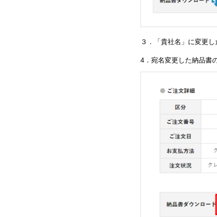
３．「貴社名」に変更し
4．宛名変更した納品書