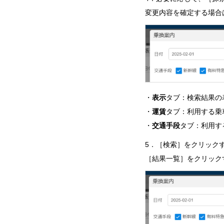
変更内容を確定する場合
・
表示
タブ：検索結果の
・
運賃
タブ：利用する乗
・
交通手段
タブ：利用す
5．［検索］をクリック
［結果一覧］をクリック