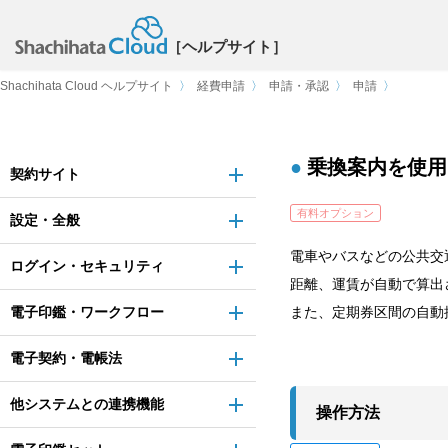
［ヘルプサイト］
Shachihata Cloud ヘルプサイト
〉
経費申請
〉
申請・承認
〉
申請
〉
乗換案内を使用
契約サイト
有料オプション
設定・全般
電車やバスなどの公共交
ログイン・セキュリティ
距離、運賃が自動で算出
電子印鑑・ワークフロー
また、定期券区間の自動
電子契約・電帳法
他システムとの連携機能
操作方法