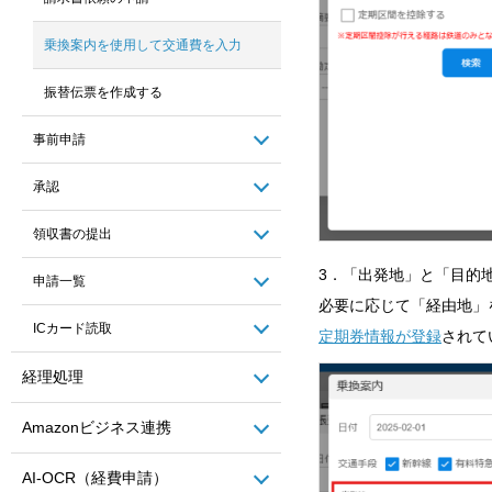
乗換案内を使用して交通費を入力
振替伝票を作成する
事前申請
承認
領収書の提出
3．「出発地」と「目的
申請一覧
必要に応じて「経由地」
ICカード読取
定期券情報が登録
されて
経理処理
Amazonビジネス連携
AI-OCR（経費申請）