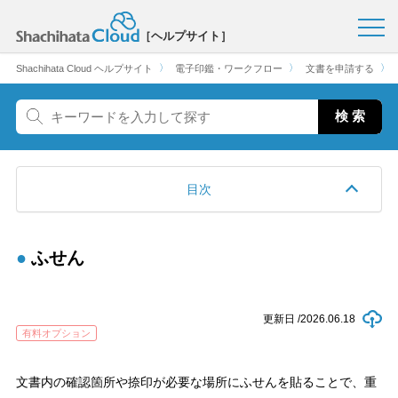
［ヘルプサイト］
〉
〉
〉
Shachihata Cloud ヘルプサイト
電子印鑑・ワークフロー
文書を申請する
目次
ふせん
更新日 /
2026.06.18
有料オプション
文書内の確認箇所や捺印が必要な場所にふせんを貼ることで、重