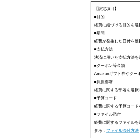
【設定項目】
■目的
経費に紐づける目的を選
■期間
経費が発生した日付を選
■支払方法
決済に用いた支払方法を
■クーポン等金額
Amazonギフト券やク
■負担部署
経費に関する部署を選択
■予算コード
経費に関する予算コード
■ファイル添付
経費に関するファイルを
参考：
ファイル添付方法