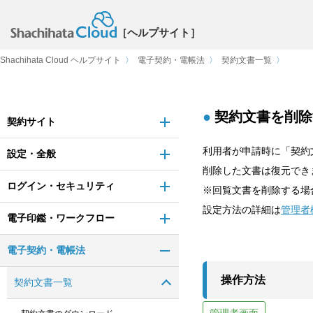
［ヘルプサイト］
Shachihata Cloud ヘルプサイト
〉
電子契約・電帳法
〉
契約文書一覧
〉
契約文書を削除
契約サイト
利用者が申請時に「契約
設定・全般
削除した文書は復元でき
ログイン・セキュリティ
※回覧文書を削除する場
設定方法の詳細は
管理者
電子印鑑・ワークフロー
電子契約・電帳法
操作方法
契約文書一覧
管理者画面